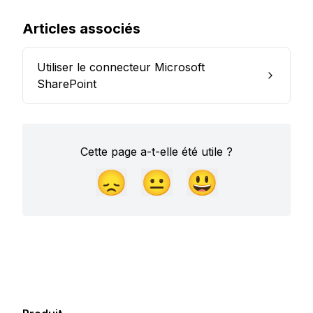
Articles associés
Utiliser le connecteur Microsoft
SharePoint
Cette page a-t-elle été utile ?
😞
😐
😃