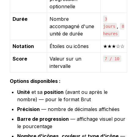
optionnelle
Durée
Nombre
3
accompagné d'une
,
jours
8
unité de durée
heures
Notation
Étoiles ou icônes
★★★☆☆
Score
Valeur sur un
7 / 10
intervalle
Options disponibles :
Unité
 et sa 
position
 (avant ou après le 
nombre) — pour le format Brut
Précision
 — nombre de décimales affichées
Barre de progression
 — affichage visuel pour 
le pourcentage
Nombre d'icônes
, 
couleur
 et 
type d'icône
 — 