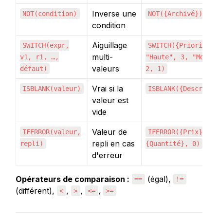
Inverse une
NOT(condition)
NOT({Archivé})
condition
Aiguillage
SWITCH(expr,
SWITCH({Priorité}
multi-
v1, r1, …,
"Haute", 3, "Moyen
valeurs
défaut)
2, 1)
Vrai si la
ISBLANK(valeur)
ISBLANK({Descript
valeur est
vide
Valeur de
IFERROR(valeur,
IFERROR({Prix} /
repli en cas
repli)
{Quantité}, 0)
d'erreur
Opérateurs de comparaison :
 (égal), 
==
!=
(différent), 
, 
, 
, 
<
>
<=
>=