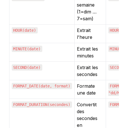
semaine
(1=dim …
7=sam)
Extrait
HOUR(date)
HOUR({H
l'heure
Extrait les
MINUTE(date)
MINUTE(
minutes
Extrait les
SECOND(date)
SECOND(
secondes
Formate
FORMAT_DATE(date, format)
FORMAT_
une date
"dd/MM/y
Convertit
FORMAT_DURATION(secondes)
FORMAT_
des
secondes
en