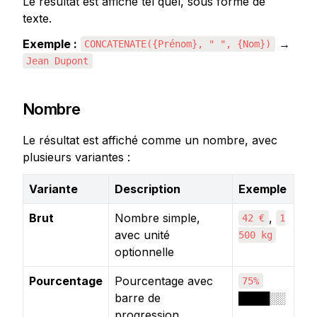
Le résultat est affiché tel quel, sous forme de 
texte.
Exemple :
 → 
CONCATENATE({Prénom}, " ", {Nom})
Jean Dupont
Nombre
Le résultat est affiché comme un nombre, avec 
plusieurs variantes :
Variante
Description
Exemple
Brut
Nombre simple,
,
42 €
1
avec unité
500 kg
optionnelle
Pourcentage
Pourcentage avec
75%
barre de
████░░
progression