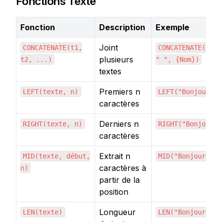
Fonctions Texte
Fonction
Description
Exemple
Joint
CONCATENATE(t1,
CONCATENATE({Pré
plusieurs
t2, ...)
" ", {Nom})
textes
Premiers n
LEFT(texte, n)
LEFT("Bonjour", 
caractères
Derniers n
RIGHT(texte, n)
RIGHT("Bonjour",
caractères
Extrait n
MID(texte, début,
MID("Bonjour", 4
caractères à
n)
partir de la
position
Longueur
LEN(texte)
LEN("Bonjour")