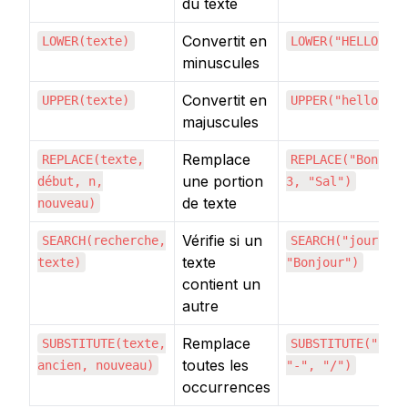
du texte
Convertit en
LOWER(texte)
LOWER("HELLO")
minuscules
Convertit en
UPPER(texte)
UPPER("hello")
majuscules
Remplace
REPLACE(texte,
REPLACE("Bonjour
une portion
début, n,
3, "Sal")
de texte
nouveau)
Vérifie si un
SEARCH(recherche,
SEARCH("jour",
texte
texte)
"Bonjour")
contient un
autre
Remplace
SUBSTITUTE(texte,
SUBSTITUTE("a-b-
toutes les
ancien, nouveau)
"-", "/")
occurrences