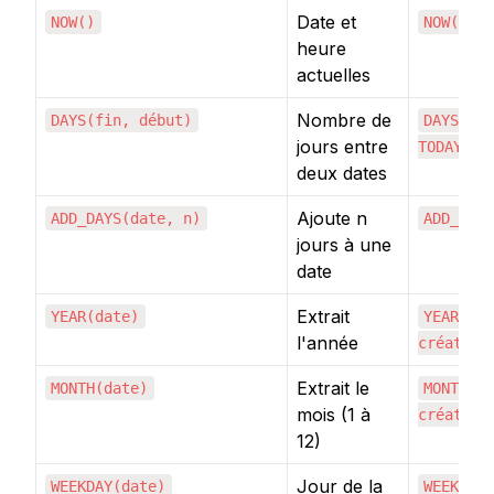
Date et
NOW()
NOW()
heure
actuelles
Nombre de
DAYS(fin, début)
DAYS({É
jours entre
TODAY())
deux dates
Ajoute n
ADD_DAYS(date, n)
ADD_DAY
jours à une
date
Extrait
YEAR(date)
YEAR({D
l'année
création
Extrait le
MONTH(date)
MONTH({
mois (1 à
création
12)
Jour de la
WEEKDAY(date)
WEEKDAY