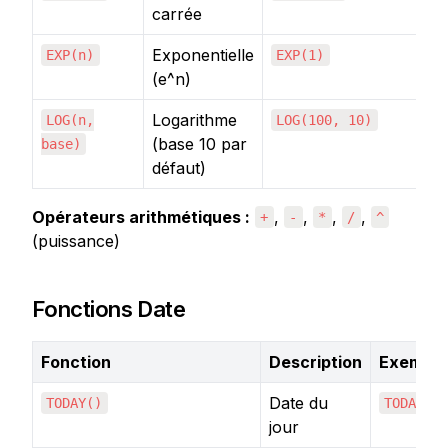
carrée
Exponentielle
EXP(n)
EXP(1)
2
(e^n)
Logarithme
LOG(n,
LOG(100, 10)
2
(base 10 par
base)
défaut)
Opérateurs arithmétiques :
, 
, 
, 
, 
+
-
*
/
^
(puissance)
Fonctions Date
Fonction
Description
Exemple
Date du
TODAY()
TODAY()
jour