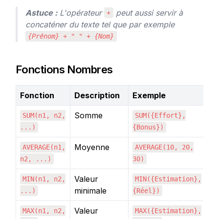
Astuce :
 L'opérateur 
 peut aussi servir à 
+
concaténer du texte tel que par exemple 
{Prénom} + " " + {Nom}
Fonctions Nombres
Fonction
Description
Exemple
Ré
Somme
SUM(n1, n2,
SUM({Effort},
1
...)
{Bonus})
Moyenne
AVERAGE(n1,
AVERAGE(10, 20,
2
n2, ...)
30)
Valeur
MIN(n1, n2,
MIN({Estimation},
5
minimale
...)
{Réel})
Valeur
MAX(n1, n2,
MAX({Estimation},
1