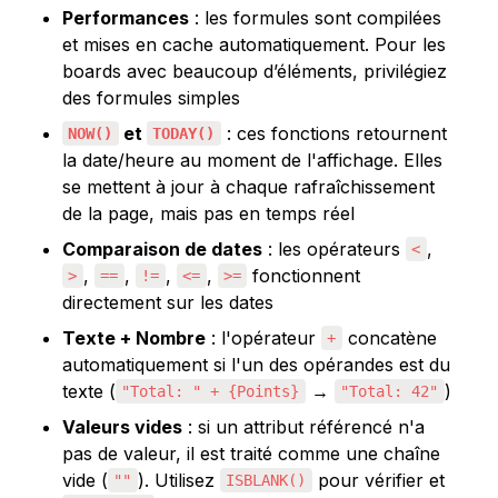
Performances
 : les formules sont compilées 
et mises en cache automatiquement. Pour les 
boards avec beaucoup d’éléments, privilégiez 
des formules simples
 et 
 : ces fonctions retournent 
NOW()
TODAY()
la date/heure au moment de l'affichage. Elles 
se mettent à jour à chaque rafraîchissement 
de la page, mais pas en temps réel
Comparaison de dates
 : les opérateurs 
, 
<
, 
, 
, 
, 
 fonctionnent 
>
==
!=
<=
>=
directement sur les dates
Texte + Nombre
 : l'opérateur 
 concatène 
+
automatiquement si l'un des opérandes est du 
texte (
 → 
)
"Total: " + {Points}
"Total: 42"
Valeurs vides
 : si un attribut référencé n'a 
pas de valeur, il est traité comme une chaîne 
vide (
). Utilisez 
 pour vérifier et 
""
ISBLANK()