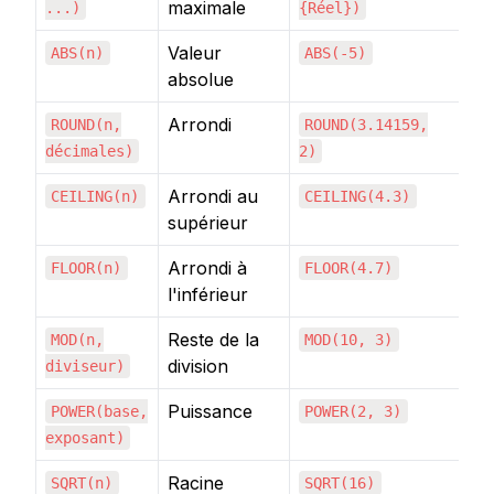
maximale
...)
{Réel})
Valeur
ABS(n)
ABS(-5)
5
absolue
Arrondi
ROUND(n,
ROUND(3.14159,
3
décimales)
2)
Arrondi au
CEILING(n)
CEILING(4.3)
5
supérieur
Arrondi à
FLOOR(n)
FLOOR(4.7)
4
l'inférieur
Reste de la
MOD(n,
MOD(10, 3)
1
division
diviseur)
Puissance
POWER(base,
POWER(2, 3)
8
exposant)
Racine
SQRT(n)
SQRT(16)
4