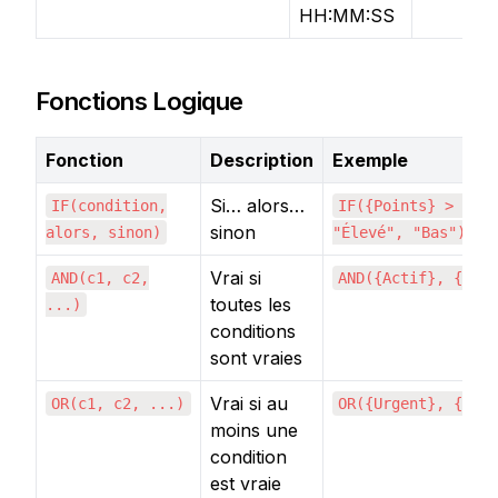
HH:MM:SS
Fonctions Logique
Fonction
Description
Exemple
Si… alors…
IF(condition,
IF({Points} > 10,
sinon
alors, sinon)
"Élevé", "Bas")
Vrai si
AND(c1, c2,
AND({Actif}, {Val
toutes les
...)
conditions
sont vraies
Vrai si au
OR(c1, c2, ...)
OR({Urgent}, {Blo
moins une
condition
est vraie