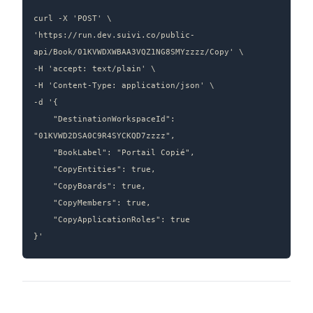
curl -X 'POST' \

'https://run.dev.suivi.co/public-
api/Book/01KVWDXWBAA3VQZ1NG8SMYzzzz/Copy' \

-H 'accept: text/plain' \

-H 'Content-Type: application/json' \

-d '{ 

		"DestinationWorkspaceId": 
"01KVWD2DSA0C9R4SYCKQD7zzzz",

		"BookLabel": "Portail Copié",

		"CopyEntities": true,

		"CopyBoards": true,

		"CopyMembers": true,

		"CopyApplicationRoles": true

}'