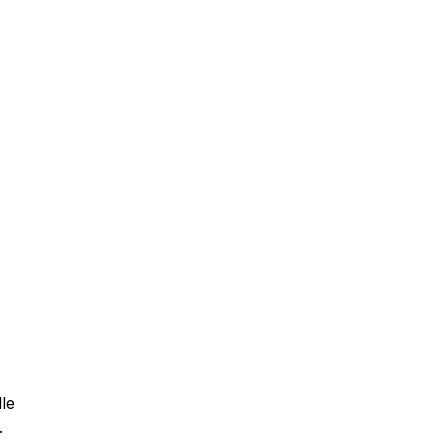
le 
.