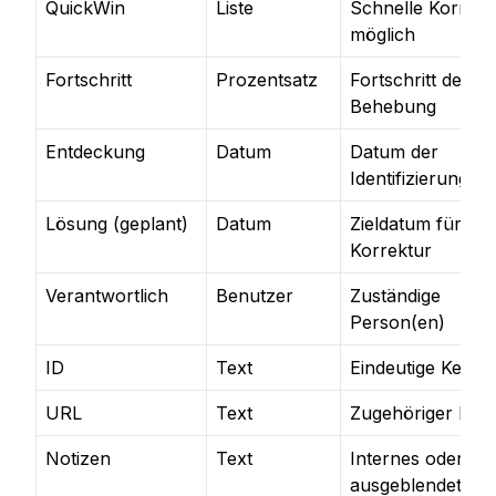
QuickWin
Liste
Schnelle Korrekt
möglich
Fortschritt
Prozentsatz
Fortschritt der
Behebung
Entdeckung
Datum
Datum der
Identifizierung
Lösung (geplant)
Datum
Zieldatum für
Korrektur
Verantwortlich
Benutzer
Zuständige
Person(en)
ID
Text
Eindeutige Kenn
URL
Text
Zugehöriger Link
Notizen
Text
Internes oder
ausgeblendetes F