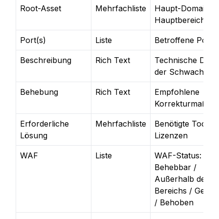
Root-Asset
Mehrfachliste
Haupt-Domain o
Hauptbereich
Port(s)
Liste
Betroffene Ports
Beschreibung
Rich Text
Technische Detai
der Schwachstell
Behebung
Rich Text
Empfohlene
Korrekturmaßna
Erforderliche
Mehrfachliste
Benötigte Tools 
Lösung
Lizenzen
WAF
Liste
WAF-Status:
Behebbar /
Außerhalb des
Bereichs / Gesch
/ Behoben