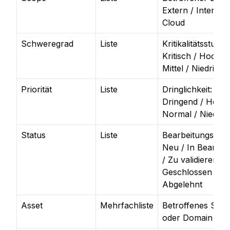
Extern / Intern /
Cloud
Schweregrad
Liste
Kritikalitätsstufe:
Kritisch / Hoch /
Mittel / Niedrig
Priorität
Liste
Dringlichkeit: Sof
Dringend / Hoch 
Normal / Niedrig
Status
Liste
Bearbeitungsstan
Neu / In Bearbei
/ Zu validieren /
Geschlossen /
Abgelehnt
Asset
Mehrfachliste
Betroffenes Sys
oder Domain