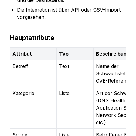
und die Dashboards.
Die Integration ist über API oder CSV-Import 
vorgesehen.
Hauptattribute
Attribut
Typ
Beschreibung
Betreff
Text
Name der
Schwachstelle o
CVE-Referenz
Kategorie
Liste
Art der Schwachs
(DNS Health,
Application Secur
Network Security
etc.)
Scope
Liste
Betroffener Berei